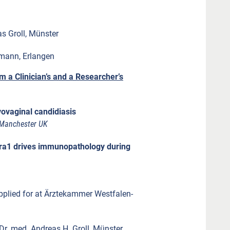
s Groll, Münster
pmann, Erlangen
m a Clinician’s and a Researcher’s
ovaginal candidiasis
 Manchester UK
Pra1 drives immunopathology during
pplied for at Ärztekammer Westfalen-
 Dr. med. Andreas H. Groll, Münster