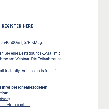
 REGISTER HERE
cZ5h4On0Qm-fj57PIKtALg
en Sie eine Bestätigungs-E-Mail mit
ahme am Webinar. Die Teilnahme ist
il instantly. Admission is free of
ng Ihrer personenbezogenen
tion:
rivacy
ue.de/jmu-contact