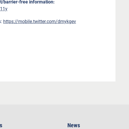
t/barrier-free information:
a11y
s:
https://mobile.twitter.com/dmykgev
s
News